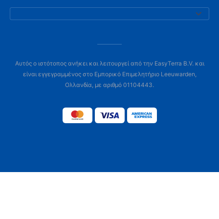
Αυτός ο ιστότοπος ανήκει και λειτουργεί από την EasyTerra B.V. και
είναι εγγεγραμμένος στο Εμπορικό Επιμελητήριο Leeuwarden,
Ολλανδία, με αριθμό 01104443.