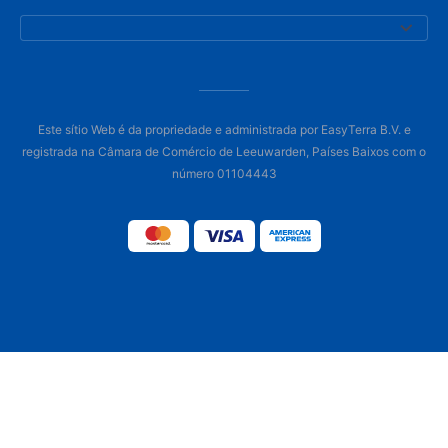
Este sítio Web é da propriedade e administrada por EasyTerra B.V. e
registrada na Câmara de Comércio de Leeuwarden, Países Baixos com o
número 01104443