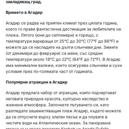
завладяващ град.
Времето в Агадир
Агадир се радва на приятен климат през цялата година,
което го прави фантастична дестинация за любителите на
плажа. Лятото (юни до септември) е горещо, с
температури вариращи от 25°C до 30°C (77°F до 86°F) и
можете да се насладите на дълги слънчеви дни. Зимите
(от декември до февруари) са меки, със средни
температури около 18°C до 22°C (64°F до 72°F). В Агадир
има минимални валежи, което осигурява слънчеви и сухи
условия през по-голямата част от годината.
Популярни атракции в Агадир
Агадир предлага набор от атракции, които подчертават
неговата природна красота, културно наследство и
жизнена атмосфера. Започнете пътуването си, като
разгледате зашеметяващия плаж Агадир, където можете
да се отпуснете върху златен пясък и да плувате в
чистите води на Атлантическия океан. За панорамна
гледка към града посетете Kasbah на Agadir Oufella,