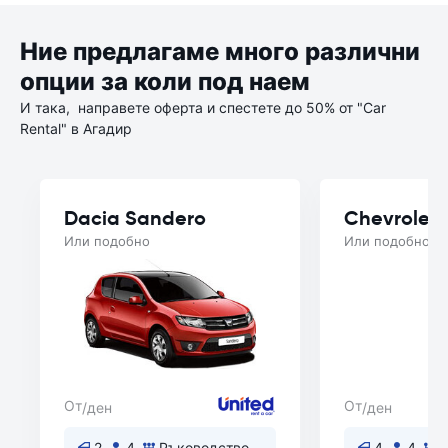
Ние предлагаме много различни
опции за коли под наем
И така, направете оферта и спестете до 50% от "Car
Rental" в Агадир
Dacia Sandero
Chevrolet 
Или подобно
Или подобно
От
От
/ден
/ден
2
4
Ръководство
4
4