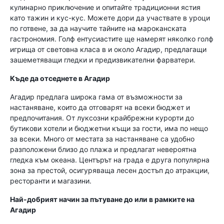
кулинарно приключение и опитайте традиционни ястия
като тажин и кус-кус. Можете дори да участвате в уроци
по готвене, за да научите тайните на мароканската
гастрономия. Голф ентусиастите ще намерят няколко голф
игрища от световна класа в и около Агадир, предлагащи
зашеметяващи гледки и предизвикателни фарватери.
Къде да отседнете в Агадир
Агадир предлага широка гама от възможности за
настаняване, които да отговарят на всеки бюджет и
предпочитания. От луксозни крайбрежни курорти до
бутикови хотели и бюджетни къщи за гости, има по нещо
за всеки. Много от местата за настаняване са удобно
разположени близо до плажа и предлагат невероятна
гледка към океана. Центърът на града е друга популярна
зона за престой, осигуряваща лесен достъп до атракции,
ресторанти и магазини.
Най-добрият начин за пътуване до или в рамките на
Агадир