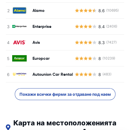
Alamo
8.6
(10695)
Enterprise
8.4
(2406)
Avis
8.3
(7427)
Europcar
8
(10239)
Autounion Car Rental
8
(483)
Покажи всички фирми за отдаване под наем
Карта на местоположенията