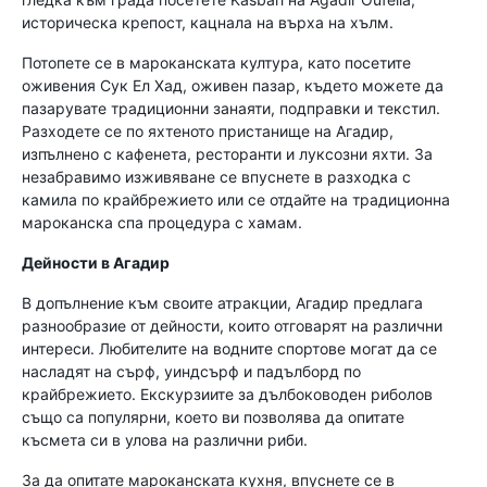
историческа крепост, кацнала на върха на хълм.
Потопете се в мароканската култура, като посетите
оживения Сук Ел Хад, оживен пазар, където можете да
пазарувате традиционни занаяти, подправки и текстил.
Разходете се по яхтеното пристанище на Агадир,
изпълнено с кафенета, ресторанти и луксозни яхти. За
незабравимо изживяване се впуснете в разходка с
камила по крайбрежието или се отдайте на традиционна
мароканска спа процедура с хамам.
Дейности в Агадир
В допълнение към своите атракции, Агадир предлага
разнообразие от дейности, които отговарят на различни
интереси. Любителите на водните спортове могат да се
насладят на сърф, уиндсърф и падълборд по
крайбрежието. Екскурзиите за дълбоководен риболов
също са популярни, което ви позволява да опитате
късмета си в улова на различни риби.
За да опитате мароканската кухня, впуснете се в