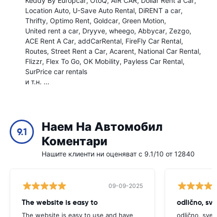
Keddy By Europcar
OtoQ
AIR CAR
Dollar Rent a Car
Location Auto
U-Save Auto Rental
DiRENT a car
Thrifty
Optimo Rent
Goldcar
Green Motion
United rent a car
Dryyve
wheego
Abbycar
Zezgo
ACE Rent A Car
addCarRental
FireFly Car Rental
Routes
Street Rent a Car
Acarent
National Car Rental
Flizzr
Flex To Go
OK Mobility
Payless Car Rental
SurPrice car rentals
и т.н. ...
Наем На Автомобил
9.1
Коментари
Нашите клиенти ни оценяват с 9.1/10 от 12840
09-09-2025
The website is easy to
odlično, sv
The website is easy to use and have
odlično, sve