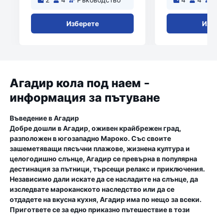
Изберете
Изб
Агадир кола под наем -
информация за пътуване
Въведение в Агадир
Добре дошли в Агадир, оживен крайбрежен град,
разположен в югозападно Мароко. Със своите
зашеметяващи пясъчни плажове, жизнена култура и
целогодишно слънце, Агадир се превърна в популярна
дестинация за пътници, търсещи релакс и приключения.
Независимо дали искате да се насладите на слънце, да
изследвате мароканското наследство или да се
отдадете на вкусна кухня, Агадир има по нещо за всеки.
Пригответе се за едно приказно пътешествие в този