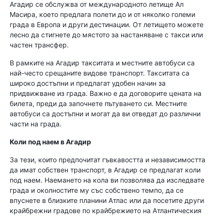
Агадир се обслужва от международното летище Ал
Масира, което предлага полети до и от няколко големи
града в Европа и други дестинации. От летището можете
лесно да стигнете до мястото за настаняване с такси или
частен трансфер.
В рамките на Агадир такситата и местните автобуси са
най-често срещаните видове транспорт. Такситата са
широко достъпни и предлагат удобен начин за
придвижване из града. Важно е да договорите цената на
билета, преди да започнете пътуването си. Местните
автобуси са достъпни и могат да ви отведат до различни
части на града.
Коли под наем в Агадир
За тези, които предпочитат гъвкавостта и независимостта
да имат собствен транспорт, в Агадир се предлагат коли
под наем. Наемането на кола ви позволява да изследвате
града и околностите му със собствено темпо, да се
впуснете в близките планини Атлас или да посетите други
крайбрежни градове по крайбрежието на Атлантическия