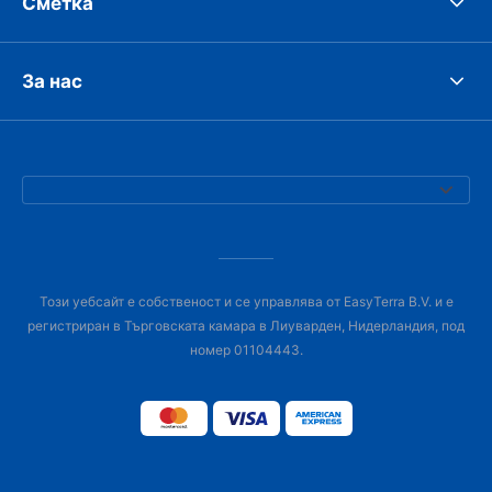
Сметка
За нас
Този уебсайт е собственост и се управлява от EasyTerra B.V. и е
регистриран в Търговската камара в Лиуварден, Нидерландия, под
номер 01104443.