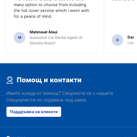
many option to choose from including
the full cover service which I went with
for a peace of mind.
Mahmoud Aloui
Dami
M
Autounion Car Rental Agadir Al
D
Locat
Massira Airport
Помощ и контакти
Имате нужда от помощ? Свържете се с нашите
специалисти по отдаване под наем.
Поддръжка на клиенти