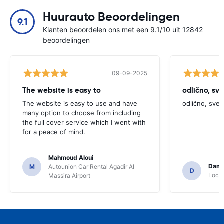
Huurauto Beoordelingen
9.1
Klanten beoordelen ons met een 9.1/10 uit 12842
beoordelingen
09-09-2025
The website is easy to
odlično, sv
The website is easy to use and have
odlično, sve
many option to choose from including
the full cover service which I went with
for a peace of mind.
Mahmoud Aloui
Dami
M
Autounion Car Rental Agadir Al
D
Locat
Massira Airport