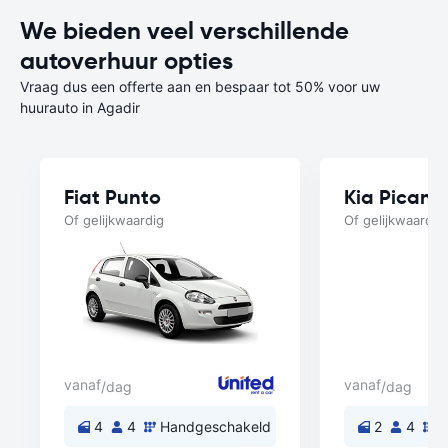
We bieden veel verschillende
autoverhuur opties
Vraag dus een offerte aan en bespaar tot 50% voor uw
huurauto in Agadir
Fiat Punto
Kia Picant
Of gelijkwaardig
Of gelijkwaardig
vanaf
vanaf
/dag
/dag
4
4
Handgeschakeld
2
4
H