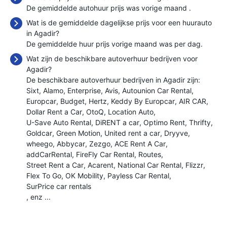
De gemiddelde autohuur prijs was vorige maand
.
Wat is de gemiddelde dagelijkse prijs voor een huurauto
in Agadir?
De gemiddelde huur prijs vorige maand was
per dag.
Wat zijn de beschikbare autoverhuur bedrijven voor
Agadir?
De beschikbare autoverhuur bedrijven in Agadir zijn:
Sixt
Alamo
Enterprise
Avis
Autounion Car Rental
Europcar
Budget
Hertz
Keddy By Europcar
AIR CAR
Dollar Rent a Car
OtoQ
Location Auto
U-Save Auto Rental
DiRENT a car
Optimo Rent
Thrifty
Goldcar
Green Motion
United rent a car
Dryyve
wheego
Abbycar
Zezgo
ACE Rent A Car
addCarRental
FireFly Car Rental
Routes
Street Rent a Car
Acarent
National Car Rental
Flizzr
Flex To Go
OK Mobility
Payless Car Rental
SurPrice car rentals
, enz ...