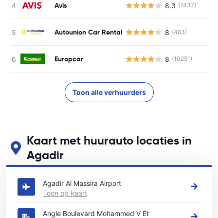
Avis
8.3
(7437)
Autounion Car Rental
8
(483)
Europcar
8
(10251)
Toon alle verhuurders
Kaart met huurauto locaties in
Agadir
Zie onze belangrijkste autoverhuur locaties in Agadir
Agadir Al Massira Airport
Toon op kaart
Angle Boulevard Mohammed V Et