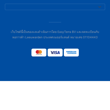
เว็บไซต์นี้เป็นของและดำเนินการโดย EasyTerra BV และจดทะเบียนกับ
หอการค้า Leeuwarden ประเทศเนเธอร์แลนด์ หมายเลข 01104443